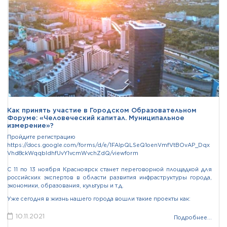
Как принять участие в Городском Образовательном
Форуме: «Человеческий капитал. Муниципальное
измерение»?
Пройдите регистрацию
https://docs.google.com/forms/d/e/1FAIpQLSeQ1oenVmfVtBOvAP_Dqx
Vhd8ckWqqbldhfUvY1vcmWvchZdQ/viewform
С 11 по 13 ноября Красноярск станет переговорной площадкой для
российских экспертов в области развития инфраструктуры города,
экономики, образования, культуры и т.д.
Уже сегодня в жизнь нашего города вошли такие проекты как:
10.11.2021
Подробнее...